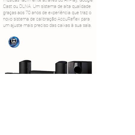
músicas facilmente através do AirPlay, Google
Cast ou DLNA. Um sistema de alta qualidade
graças aos 70 anos de experiência que traz o
novo sistema de calibração AccuReflex para
um ajuste mais preciso das caixas à sua sala.
info@digitale.eng.br
Av. Pres. Kennedy, Indaiatuba/SP