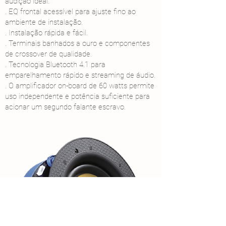
audição ideal.
. EQ frontal acessível para ajuste fino ao
ambiente de instalação.
. Instalação rápida e fácil.
. Terminais banhados a ouro e componentes
de crossover de qualidade.
. Tecnologia Bluetooth 4.1 para
emparelhamento rápido e streaming de áudio.
. O amplificador on-board de 60 watts permite
uso independente e potência suficiente para
acionar um segundo falante escravo.